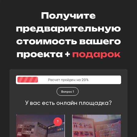
Получите
предварительную
стоимость вашего
проекта +
подарок
20
Расчет пройден на
%
Вопрос 1
У вас есть онлайн площадка?
?