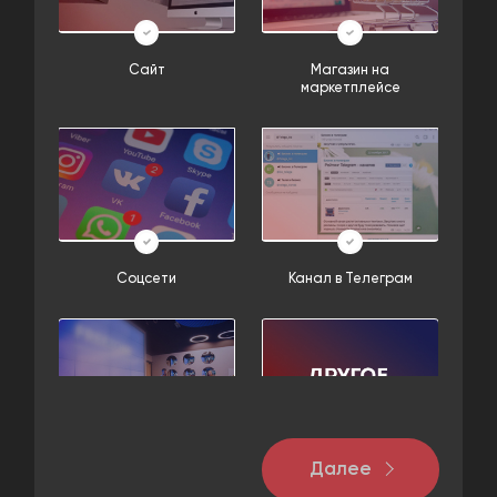
Сайт
Магазин на
маркетплейсе
Соцсети
Канал в Телеграм
Далее
Нет, только оффлайн
Другое